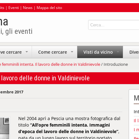
its
|
Eventi
|
News
|
Mappa del sito
na
i, gli eventi
ve cercare
Come cercare
Visti da vicino
Dive
+
+
+
e femminili intenta. Il lavoro delle donne in Valdinievole
/ Introduzione
l lavoro delle donne in Valdinievole
icembre 2017
M
In
Nel 2004 aprì a Pescia una mostra fotografica dal
Il
titolo
“All’opre femminili intenta. Immagini
I 
d’epoca del lavoro delle donne in Valdinievole”
,
nata da un lungo lavoro sul territorio portato
Pe