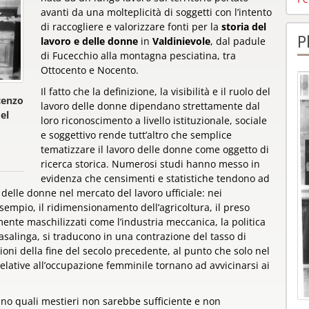
avanti da una molteplicità di soggetti con l’intento
di raccogliere e valorizzare fonti per la
storia del
P
lavoro e delle donne
in
Valdinievole
, dal padule
di Fucecchio alla montagna pesciatina, tra
Ottocento e Nocento.
Il fatto che la definizione, la visibilità e il ruolo del
cenzo
lavoro delle donne dipendano strettamente dal
del
loro riconoscimento a livello istituzionale, sociale
e soggettivo rende tutt’altro che semplice
tematizzare il lavoro delle donne come oggetto di
ricerca storica. Numerosi studi hanno messo in
evidenza che censimenti e statistiche tendono ad
delle donne nel mercato del lavoro ufficiale: nei
sempio, il ridimensionamento dell’agricoltura, il preso
emente maschilizzati come l’industria meccanica, la politica
asalinga, si traducono in una contrazione del tasso di
azioni della fine del secolo precedente, al punto che solo nel
elative all’occupazione femminile tornano ad avvicinarsi ai
ano quali mestieri non sarebbe sufficiente e non