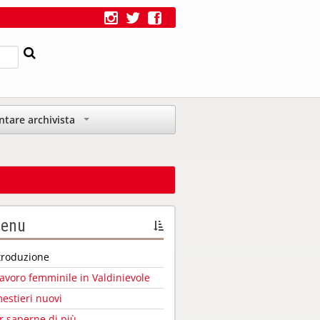
ntare archivista
+
enu
troduzione
 lavoro femminile in Valdinievole
mestieri nuovi
r saperne di più