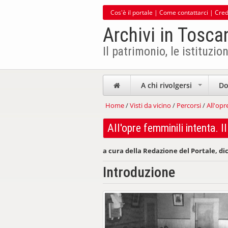
Cos'è il portale
|
Come contattarci
|
Cred
Archivi in Tosca
Il patrimonio, le istituzion
A chi rivolgersi
Do
+
Home
/
Visti da vicino
/
Percorsi
/
All'opr
All'opre femminili intenta. I
a cura della Redazione del Portale, d
Introduzione