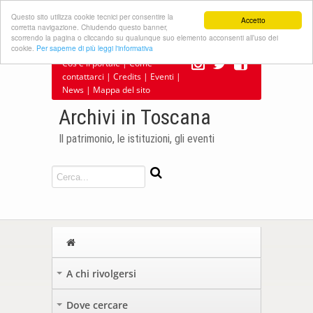
Questo sito utilizza cookie tecnici per consentire la
Accetto
corretta navigazione. Chiudendo questo banner,
scorrendo la pagina o cliccando su qualunque suo elemento acconsenti all’uso dei
cookie.
Per saperne di più leggi l'informativa
Cos'è il portale
|
Come
contattarci
|
Credits
|
Eventi
|
News
|
Mappa del sito
Archivi in Toscana
Il patrimonio, le istituzioni, gli eventi
A chi rivolgersi
+
Dove cercare
+