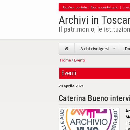
Cos'è il portale
|
Come contattarci
|
Cred
Archivi in Tosca
Il patrimonio, le istituzion
A chi rivolgersi
Do
+
Home
/
Eventi
Eventi
20 aprile 2021
Caterina Bueno interv
Ar
Ma
il
Ca