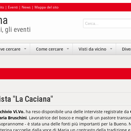
its
|
Eventi
|
News
|
Mappa del sito
na
i, gli eventi
ve cercare
Come cercare
Visti da vicino
Dive
+
+
+
ista "La Caciana"
chivio Vi.Vo.
ha reso disponibile una delle interviste registrate da
ria Bruschini
. Lavoratrice del bosco e moglie di un pastore trans
 soprannome - è stata una delle fonti più importanti per la Bueno. N
terina raccoglie dalla voce di Maria un contrasto della tradizione e 