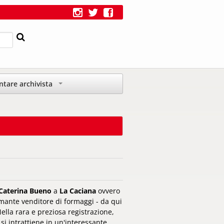
ntare archivista
+
Caterina Bueno
a
La Caciana
ovvero
umante venditore di formaggi - da qui
ella rara e preziosa registrazione,
si intrattiene in un'interessante