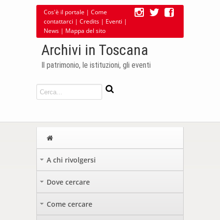
Cos'è il portale
|
Come
contattarci
|
Credits
|
Eventi
|
News
|
Mappa del sito
Archivi in Toscana
Il patrimonio, le istituzioni, gli eventi
A chi rivolgersi
+
Dove cercare
+
Come cercare
+