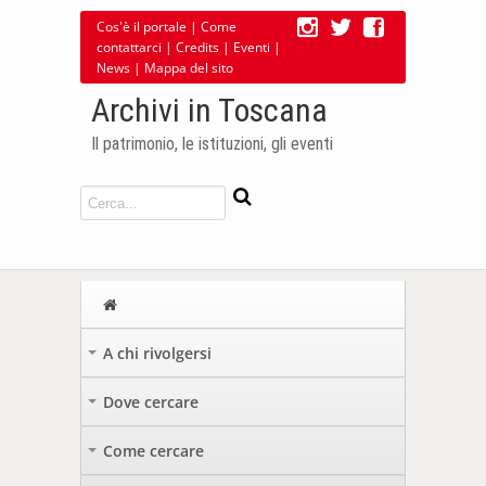
Cos'è il portale
|
Come
contattarci
|
Credits
|
Eventi
|
News
|
Mappa del sito
Archivi in Toscana
Il patrimonio, le istituzioni, gli eventi
A chi rivolgersi
+
Dove cercare
+
Come cercare
+